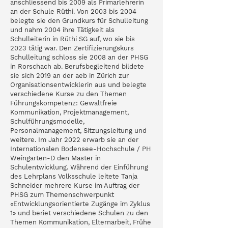
anschliessend bis 2009 als Primarlehrerin
an der Schule Rüthi. Von 2003 bis 2004
belegte sie den Grundkurs für Schulleitung
und nahm 2004 ihre Tätigkeit als
Schulleiterin in Rüthi SG auf, wo sie bis
2023 tätig war. Den Zertifizierungskurs
Schulleitung schloss sie 2008 an der PHSG
in Rorschach ab. Berufsbegleitend bildete
sie sich 2019 an der aeb in Zürich zur
Organisationsentwicklerin aus und belegte
verschiedene Kurse zu den Themen
Führungskompetenz: Gewaltfreie
Kommunikation, Projektmanagement,
Schulführungsmodelle,
Personalmanagement, Sitzungsleitung und
weitere. Im Jahr 2022 erwarb sie an der
Internationalen Bodensee-Hochschule / PH
Weingarten-D den Master in
Schulentwicklung. Während der Einführung
des Lehrplans Volksschule leitete Tanja
Schneider mehrere Kurse im Auftrag der
PHSG zum Themenschwerpunkt
«Entwicklungsorientierte Zugänge im Zyklus
1» und beriet verschiedene Schulen zu den
Themen Kommunikation, Elternarbeit, Frühe